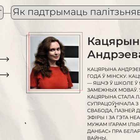
т
Як падтрымаць палітзьня
Кацярын
Андрэева
КАЦЯРЫНА АНДРЭЕВА
ГОДА Ў МІНСКУ. К
— ЯШЧЭ Ў ШКОЛЕ Ў
ЗАМЕЖНЫХ МОВАЎ. 
КАЦЯРЫНА СТАЛА Л
СУПРАЦОЎНІЧАЛА З 
СВАБОДА, ПАЗНЕЙ Д
ЭФІРЫ І ЗА ГЭТА Н
МУЖАМ ІГАРАМ ІЛЬ
ДАНБАС» ПРА БЕЛАР
ВАЙНЫ.