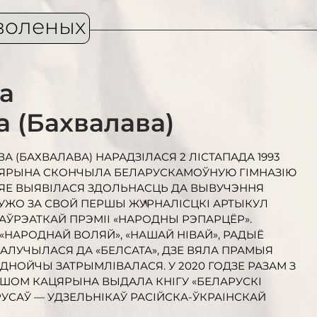
воленых
а
 (Бахвалава)
 (БАХВАЛАВА) НАРАДЗІЛАСЯ 2 ЛІСТАПАДА 1993
АЦЯРЫНА СКОНЧЫЛА БЕЛАРУСКАМОЎНУЮ ГІМНАЗІЮ
 ЯЕ ВЫЯВІЛАСЯ ЗДОЛЬНАСЦЬ ДА ВЫВУЧЭННЯ
УЖО ЗА СВОЙ ПЕРШЫ ЖУРНАЛІСЦКІ АРТЫКУЛ
АЎРЭАТКАЙ ПРЭМІІ «НАРОДНЫ РЭПАРЦЁР».
«НАРОДНАЙ ВОЛЯЙ», «НАШАЙ НІВАЙ», РАДЫЁ
АЛУЧЫЛАСЯ ДА «БЕЛСАТА», ДЗЕ ВЯЛА ПРАМЫЯ
ЕАДНОЙЧЫ ЗАТРЫМЛІВАЛАСЯ. У 2020 ГОДЗЕ РАЗАМ З
ЯШОМ КАЦЯРЫНА ВЫДАЛА КНІГУ «БЕЛАРУСКІ
УСАЎ — УДЗЕЛЬНІКАЎ РАСІЙСКА-ЎКРАІНСКАЙ