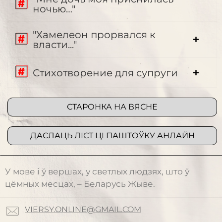
ночью…"
"Хамелеон прорвался к
власти..."
Стихотворение для супруги
СТАРОНКА НА ВЯСНЕ
ДАСЛАЦЬ ЛІСТ ЦІ ПАШТОЎКУ АНЛАЙН
У мове і ў вершах, у светлых людзях, што ў
цёмных месцах, – Беларусь Жыве.
VIERSY.ONLINE@GMAIL.COM