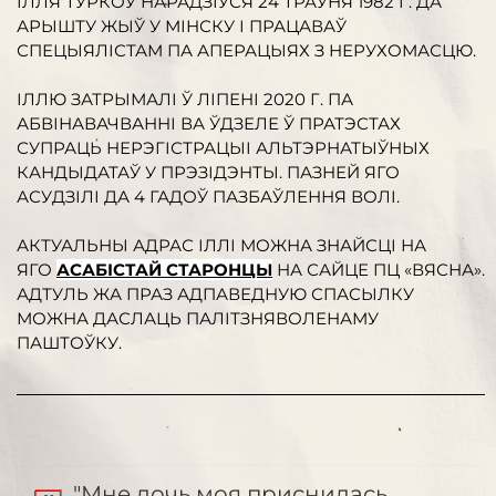
ІЛЛЯ ТУРКОЎ НАРАДЗІЎСЯ 24 ТРАЎНЯ 1982 Г. ДА
АРЫШТУ ЖЫЎ У МІНСКУ І ПРАЦАВАЎ
СПЕЦЫЯЛІСТАМ ПА АПЕРАЦЫЯХ З НЕРУХОМАСЦЮ.
ІЛЛЮ ЗАТРЫМАЛІ Ў ЛІПЕНІ 2020 Г. ПА
АБВІНАВАЧВАННІ ВА ЎДЗЕЛЕ Ў ПРАТЭСТАХ
СУПРАЦЬ НЕРЭГІСТРАЦЫІ АЛЬТЭРНАТЫЎНЫХ
КАНДЫДАТАЎ У ПРЭЗІДЭНТЫ. ПАЗНЕЙ ЯГО
АСУДЗІЛІ ДА 4 ГАДОЎ ПАЗБАЎЛЕННЯ ВОЛІ.
АКТУАЛЬНЫ АДРАС ІЛЛІ МОЖНА ЗНАЙСЦІ НА
ЯГО
АСАБІСТАЙ СТАРОНЦЫ
НА САЙЦЕ ПЦ «ВЯСНА».
АДТУЛЬ ЖА ПРАЗ АДПАВЕДНУЮ СПАСЫЛКУ
МОЖНА ДАСЛАЦЬ ПАЛІТЗНЯВОЛЕНАМУ
ПАШТОЎКУ.
"Мне дочь моя приснилась