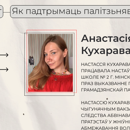
т
Як падтрымаць палітзьня
Анастасі
Кухарав
НАСТАССЯ КУХАРАВА 
ПРАЦАВАЛА НАСТАЎ
ШКОЛЕ № 2 Г. МІНСК
ПРАЗ ВЫКАЗВАННЕ 
ГРАМАДЗЯНСКАЙ ПА
НАСТАССЮ КУХАРАВУ
ЧЫГУНАЧНЫМ ВАКЗАЛ
СЛЕДСТВА АБВІНАВ
ПРАТЭСТАЎ У ЖНІЎНІ
АБМЕЖАВАННЯ ВОЛІ