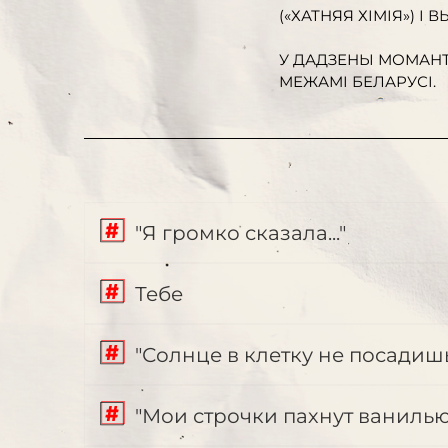
(«ХАТНЯЯ ХІМІЯ») І 
У ДАДЗЕНЫ МОМАНТ
МЕЖАМІ БЕЛАРУСІ.
"Я громко сказала..."
Тебе
"Солнце в клетку не посадишь.
"Мои строчки пахнут ванилью..