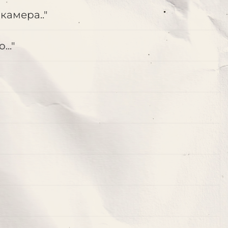
камера.."
.."