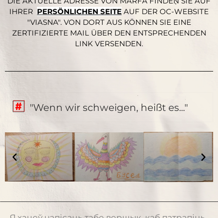
DIE AKTUELLE ADRESSE VON MARFA FINDEN SIE AUF
IHRER
PERSÖNLICHEN SEITE
AUF DER OC-WEBSITE
"VIASNA". VON DORT AUS KÖNNEN SIE EINE
ZERTIFIZIERTE MAIL ÜBER DEN ENTSPRECHENDEN
LINK VERSENDEN.
"Wenn wir schweigen, heißt es..."
Я хацеў напісаць табе вершык, каб патрапіць